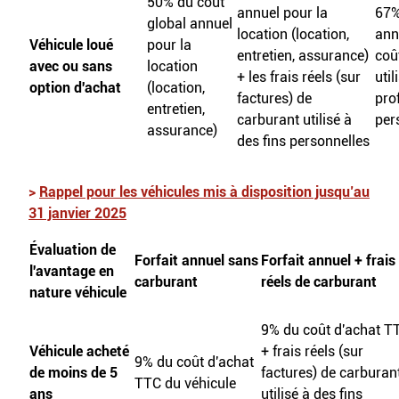
50% du coût
annuel pour la
67%
global annuel
location (location,
ann
Véhicule loué
pour la
entretien, assurance)
coû
avec ou sans
location
+ les frais réels (sur
util
option d'achat
(location,
factures) de
pro
entretien,
carburant utilisé à
per
assurance)
des fins personnelles
>
Rappel pour les véhicules mis à disposition jusqu’au
31 janvier 2025
Évaluation de
Forfait annuel sans
Forfait annuel + frais
l'avantage en
carburant
réels de carburant
nature véhicule
9% du coût d'achat T
Véhicule acheté
+ frais réels (sur
9% du coût d'achat
de moins de 5
factures) de carburan
TTC du véhicule
ans
utilisé à des fins